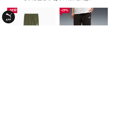
-30%
-29%
Штани Essentials No. 1 Logo
Штани Essentials No.1 Logo
Woven Cargo Pants Men
Relaxed Pants Men
2090,00 ₴
1990,00 ₴
2990,00 ₴
2790,00 ₴
З ЦИМ ТОВАРОМ КУПУЮТЬ
НОВИНКА