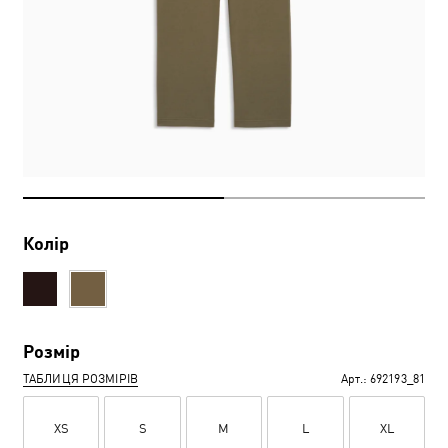
Колір
Розмір
ТАБЛИЦЯ РОЗМІРІВ
Арт.:
692193_81
XS
S
M
L
XL