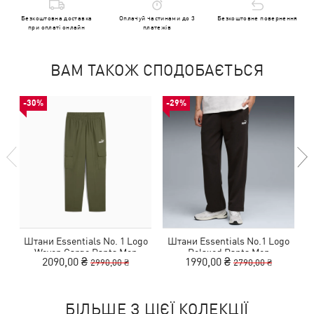
Безкоштовна доставка
Оплачуй частинами до 3
Безкоштовне повернення
при оплаті онлайн
платежів
ВАМ ТАКОЖ СПОДОБАЄТЬСЯ
-30%
-29%
Штани Essentials No. 1 Logo
Штани Essentials No.1 Logo
Ш
Woven Cargo Pants Men
Relaxed Pants Men
2090,00 ₴
1990,00 ₴
2990,00 ₴
2790,00 ₴
БІЛЬШЕ З ЦІЄЇ КОЛЕКЦІЇ