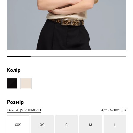
Колір
Розмір
ТАБЛИЦЯ РОЗМІРІВ
Арт.:
691821_87
XXS
XS
S
M
L