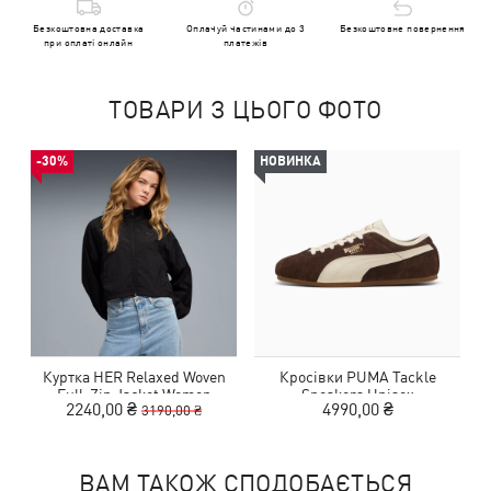
Безкоштовна доставка
Оплачуй частинами до 3
Безкоштовне повернення
при оплаті онлайн
платежів
ТОВАРИ З ЦЬОГО ФОТО
-30%
НОВИНКА
Куртка HER Relaxed Woven
Кросівки PUMA Tackle
Full-Zip Jacket Women
Sneakers Unisex
2240,00 ₴
4990,00 ₴
3190,00 ₴
ВАМ ТАКОЖ СПОДОБАЄТЬСЯ