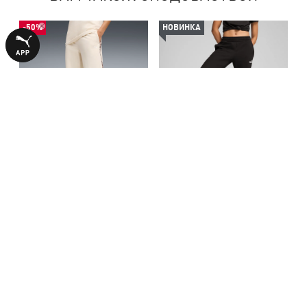
-50%
НОВИНКА
Штани Essentials Graphics
Штани ESS Small No. 1 Logo
Animal Pants Women
Sweatpants Women
1340,00 ₴
2490,00 ₴
2690,00 ₴
БІЛЬШЕ З ЦІЄЇ КОЛЕКЦІЇ
-50%
-50%