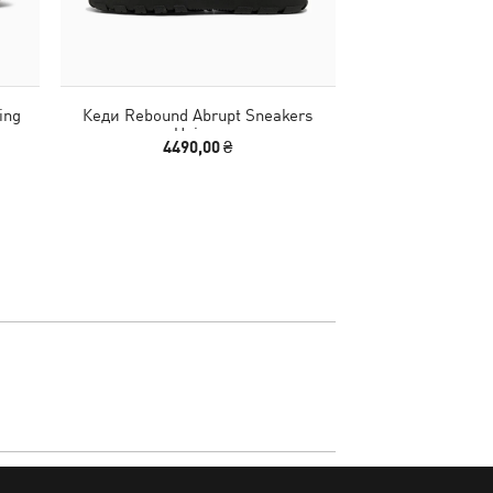
ing
Кеди Rebound Abrupt Sneakers
Сумка Essentials
Unisex
4490,00 ₴
2490