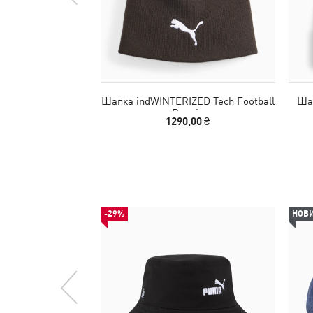
Шапка indWINTERIZED Tech Football
Шап
Beanie
1290,00 ₴
-29%
НОВ