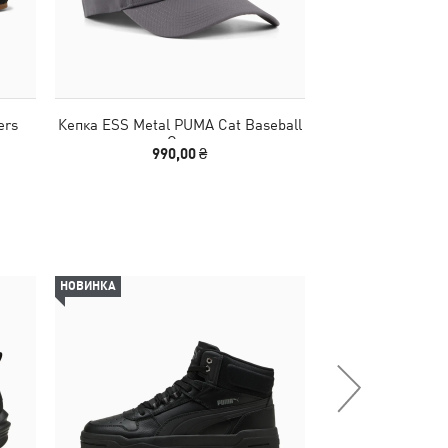
ers
Кепка ESS Metal PUMA Cat Baseball
Футболка Essent
Cap
M
990,00 ₴
1390
НОВИНКА
НОВИНКА