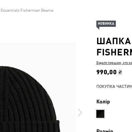
Essentials Fisherman Beanie
НОВИНКА
ШАПКА 
FISHER
Будьте першим, хто н
990,00 ₴
ПОКУПКА ЧАСТИ
Колір
Розмір