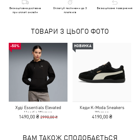
Безкоштовна доставка
Оплачуй частинами до 3
Безкоштовне повернення
при оплаті онлайн
платежів
ТОВАРИ З ЦЬОГО ФОТО
-50%
НОВИНКА
Худі Essentials Elevated
Кеди K-Moda Sneakers
Hoodie Women
Women
1490,00 ₴
4190,00 ₴
2990,00 ₴
ВАМ ТАКОЖ СПОДОБАЄТЬСЯ