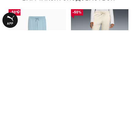
-50%
-50%
Штани Essentials Elevated
Штани Essentials Elevated
Sweatpants Women
Sweatpants Women
1340,00 ₴
1340,00 ₴
2690,00 ₴
2690,00 ₴
БІЛЬШЕ З ЦІЄЇ КОЛЕКЦІЇ
-50%
-50%