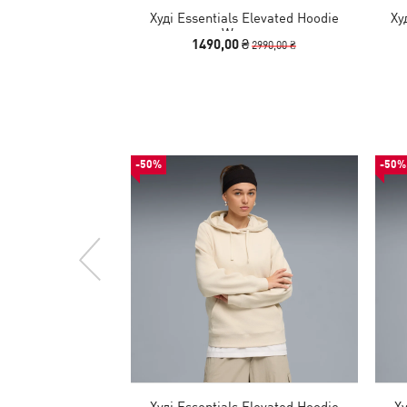
Худі Essentials Elevated Hoodie
Ху
Women
1490,00 ₴
2990,00 ₴
-50%
-50%
Худі Essentials Elevated Hoodie
Ху