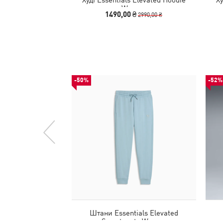
Women
1490,00 ₴
2990,00 ₴
-50%
-52%
Штани Essentials Elevated
Sweatpants Women