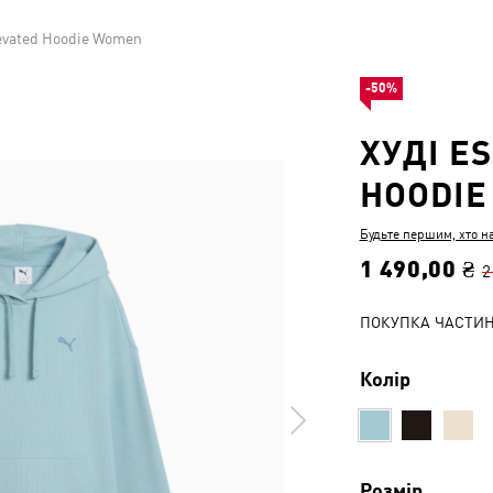
levated Hoodie Women
-50%
ХУДІ E
HOODI
Будьте першим, хто н
1 490,00 ₴
2
ПОКУПКА ЧАСТИ
Колір
Розмір