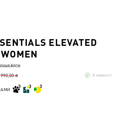
SSENTIALS ELEVATED
E WOMEN
апише відгук
 990,00 ₴
В наявності
НАМИ