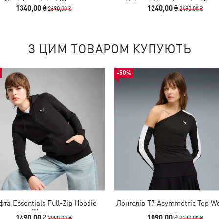
Neck Sweatshirt Women
Relaxed Crew Sweater Wom
1340,00 ₴
1240,00 ₴
2690,00 ₴
2490,00 ₴
З ЦИМ ТОВАРОМ КУПУЮТЬ
-50%
фта Essentials Full-Zip Hoodie
Лонгслів T7 Asymmetric Top 
Women
1490,00 ₴
1090,00 ₴
2990,00 ₴
2190,00 ₴