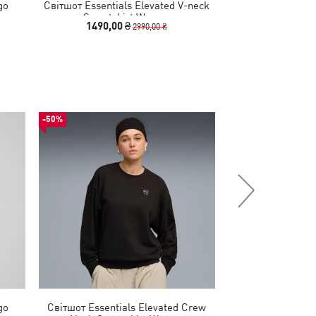
go
Світшот Essentials Elevated V-neck
Світшот Essentia
en
Sweatshirt Women
Sweatsh
1490,00 ₴
1490,00
2990,00 ₴
-50%
-50%
go
Світшот Essentials Elevated Crew
Світшот ESS S