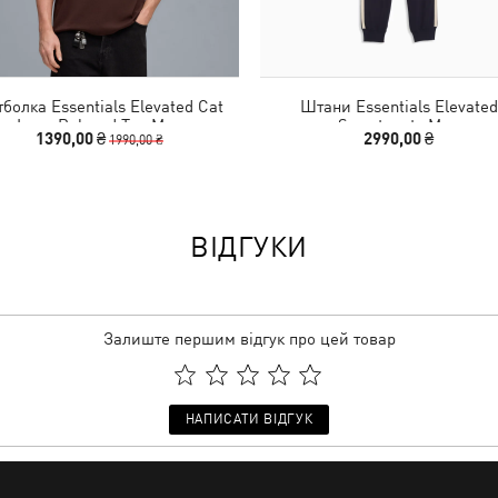
болка Essentials Elevated Cat
Штани Essentials Elevated
Logo Relaxed Tee Men
Sweatpants Men
1390,00 ₴
2990,00 ₴
1990,00 ₴
ВІДГУКИ
Залиште першим відгук про цей товар
НАПИСАТИ ВІДГУК