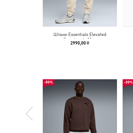
Штани Essentials Elevated
Sweatpants Men
2990,00 ₴
-50%
-30%