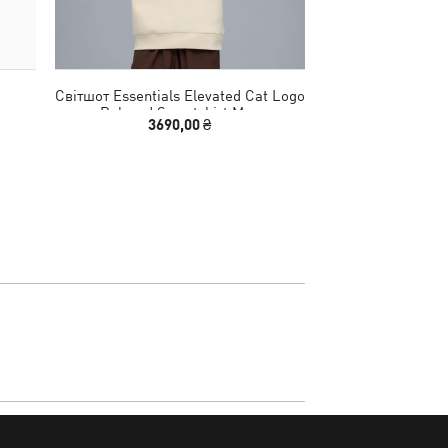
Світшот Essentials Elevated Cat Logo
Штани Essent
Relaxed Sweatshirt Men
Sweatp
3690,00 ₴
2990