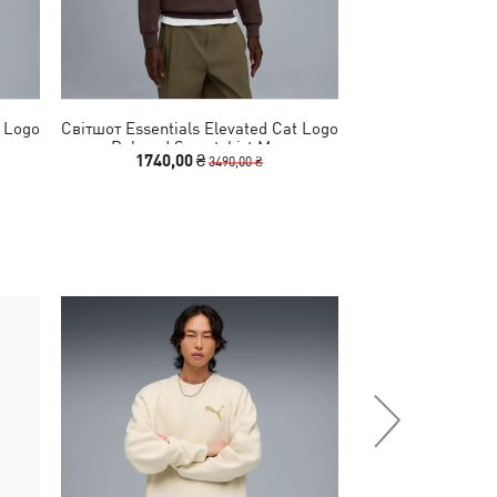
t Logo
Світшот Essentials Elevated Cat Logo
Футболка Essent
Relaxed Sweatshirt Men
Logo Rela
1740,00 ₴
1390,00
3490,00 ₴