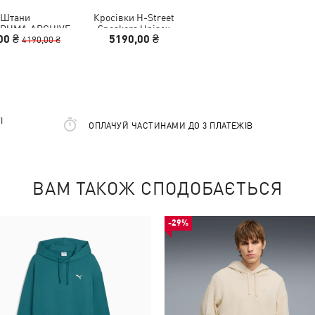
Штани
Кросівки H-Street
.PUMA.ARCHIVE
Sneakers Unisex
00 ₴
5190,00 ₴
e Cargo Pants
4190,00 ₴
Unisex
І
ОПЛАЧУЙ ЧАСТИНАМИ ДО 3 ПЛАТЕЖІВ
ВАМ ТАКОЖ СПОДОБАЄТЬСЯ
-29%