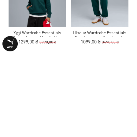
Худі Wardrobe Essentials
Штани Wardrobe Essentials
Sports Legacy Hoodie Men
Sports Legacy Sweatpants
1299,00 ₴
1099,00 ₴
3990,00 ₴
3490,00 ₴
Men
ВІДГУКИ
1 оцінка
5,0
з 5 зірок
НАПИСАТИ ВІДГУК
Показати подробиці
Розмір