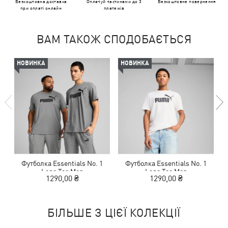
Безкоштовна доставка
Оплачуй частинами до 3
Безкоштовне повернення
при оплаті онлайн
платежів
ВАМ ТАКОЖ СПОДОБАЄТЬСЯ
НОВИНКА
НОВИНКА
Футболка Essentials No. 1
Футболка Essentials No. 1
Logo Tee Men
Logo Tee Men
1290,00 ₴
1290,00 ₴
БІЛЬШЕ З ЦІЄЇ КОЛЕКЦІЇ