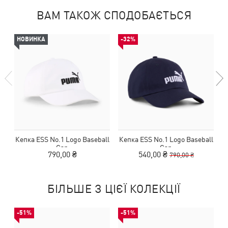
ВАМ ТАКОЖ СПОДОБАЄТЬСЯ
НОВИНКА
-32%
Кепка ESS No.1 Logo Baseball
Кепка ESS No.1 Logo Baseball
К
Cap
Cap
790,00 ₴
540,00 ₴
790,00 ₴
БІЛЬШЕ З ЦІЄЇ КОЛЕКЦІЇ
-51%
-51%