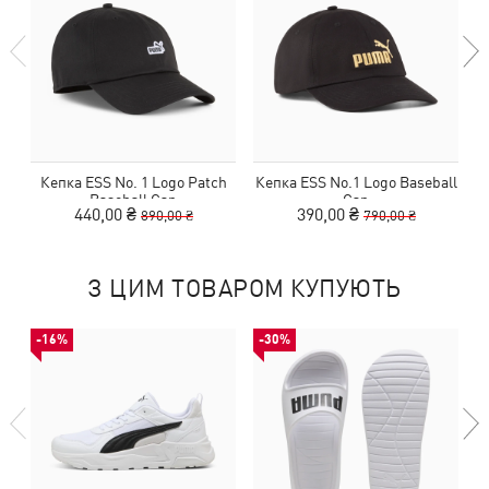
Кепка ESS No. 1 Logo Patch
Кепка ESS No.1 Logo Baseball
К
Baseball Cap
Cap
440,00 ₴
390,00 ₴
890,00 ₴
790,00 ₴
З ЦИМ ТОВАРОМ КУПУЮТЬ
-16%
-30%