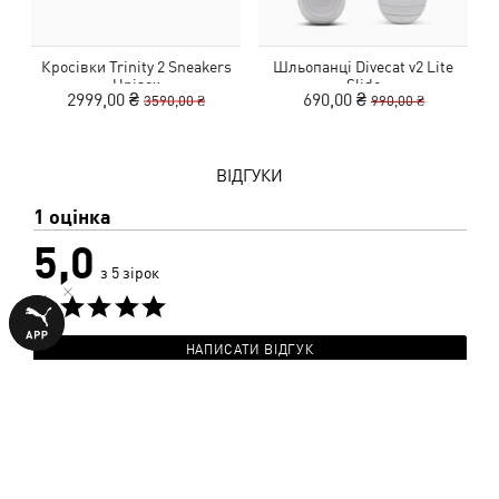
Кросівки Trinity 2 Sneakers
Шльопанці Divecat v2 Lite
Unisex
Slide
2999,00 ₴
690,00 ₴
3590,00 ₴
990,00 ₴
ВІДГУКИ
1 оцінка
5,0
з 5 зірок
НАПИСАТИ ВІДГУК
Показати подробиці
Розмір
50%
Маломірить
Відповідає розміру
Більшомірить