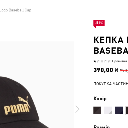
Logo Baseball Cap
-51%
КЕПКА 
BASEBA
Прочитай 1
Оцінено
1
390,00 ₴
790
з
5
ПОКУПКА ЧАСТИ
Колір
Розмір