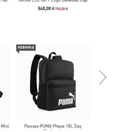
C
540,00 ₴
990
790,00 ₴
НОВИНКА
НОВИНКА
 Mini
Рюкзак PUMA Phase 18L Day
Черевики Tuff T
Backpack
Un