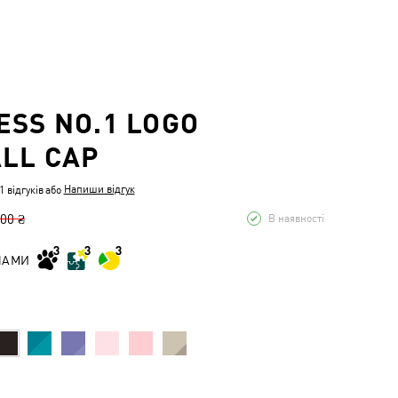
ESS NO.1 LOGO
LL CAP
Напиши відгук
 відгуків
або
,00 ₴
В наявності
НАМИ