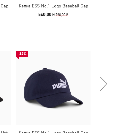
 Cap
Кепка ESS No.1 Logo Baseball Cap
Кепка PUMA Ki
540,00 ₴
1090,00
790,00 ₴
-32%
НОВИНКА
 Hat
Кепка ESS No.1 Logo Baseball Cap
Кепка ESS Metal 