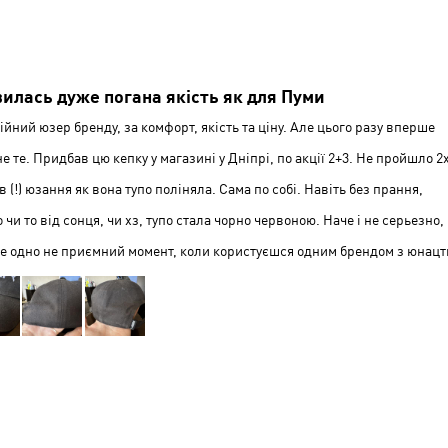
Сере
Низь
і
Сере
илась дуже погана якість як для Пуми
ійний юзер бренду, за комфорт, якість та ціну. Але цього разу вперше
е те. Придбав цю кепку у магазині у Дніпрі, по акції 2+3. Не пройшло 2
в (!) юзання як вона тупо поліняла. Сама по собі. Навіть без прання,
 чи то від сонця, чи хз, тупо стала чорно червоною. Наче і не серьезно,
се одно не приємний момент, коли користуєшся одним брендом з юнацт