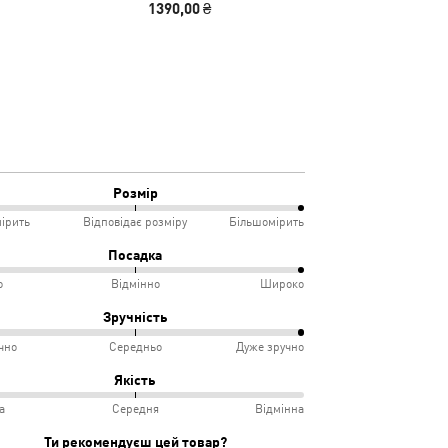
1390,00 ₴
4190
Розмір
ірить
Відповідає розміру
Більшомірить
%
Посадка
о
Відмінно
Широко
мірить
%
Зручність
чно
Середньо
Дуже зручно
овідає
ко
%
Якість
іру
а
Середня
Відмінна
інно
учно
Ти рекомендуєш цей товар?