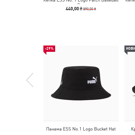
Cap
440,00 ₴
890,00 ₴
-29%
НОВ
Панама ESS No.1 Logo Bucket Hat
К