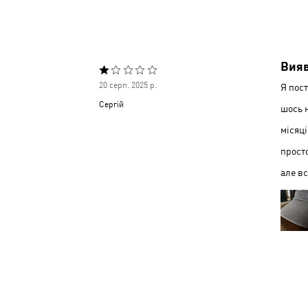
Вияв
Оцінено
20 серп. 2025 р.
Я пост
1
Сергій
шось н
з
місяці
5
просто
але в