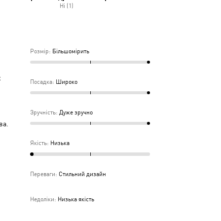
Ні (1)
дньо
ка
дня
Розмір
:
Більшомірить
х
Посадка
:
Широко
Зручність
:
Дуже зручно
ва.
Якість
:
Низька
Переваги
:
Стильний дизайн
Недоліки
:
Низька якість