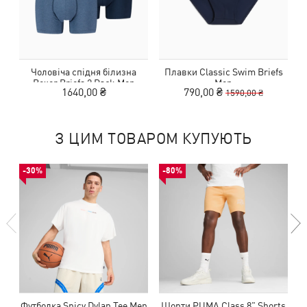
Чоловіча спідня білизна
Плавки Classic Swim Briefs
Boxer Briefs 2 Pack Men
Men
1640,00 ₴
790,00 ₴
1590,00 ₴
З ЦИМ ТОВАРОМ КУПУЮТЬ
-30%
-80%
Футболка Spicy Dylan Tee Men
Шорти PUMA Class 8" Shorts