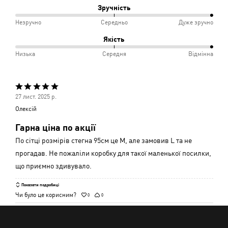
між
Зручність
Відповідає
Вузько
100%
Незручно
Середньо
Дуже зручно
розміру
і
між
Якість
Відмінно
Незручно
100%
Низька
Середня
Відмінна
і
між
Середньо
Низька
Оцінено
і
27 лист. 2025 р.
5
Середня
Олексій
з
Гарна ціна по акції
5
По сітці розмірів стегна 95см це М, але замовив L та не
прогадав. Не пожаліли коробку для такої маленької посилки,
що приємно здивувало.
Показати подробиці
Чи було це корисним?
0
0