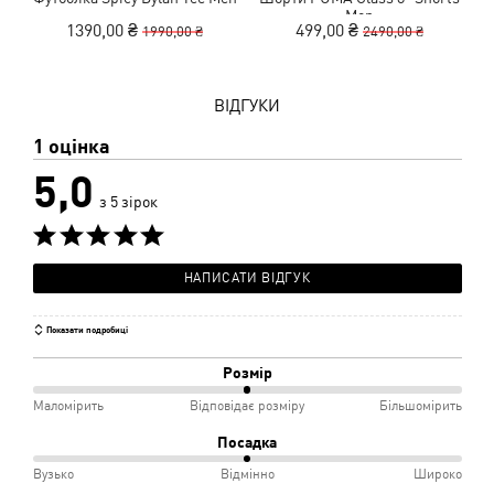
Men
1390,00 ₴
499,00 ₴
1990,00 ₴
2490,00 ₴
ВІДГУКИ
1 оцінка
5,0
з 5 зірок
НАПИСАТИ ВІДГУК
Показати подробиці
Розмір
50%
Маломірить
Відповідає розміру
Більшомірить
між
Посадка
Маломірить
50%
Вузько
Відмінно
Широко
і