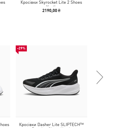
oes
Кросівки Skyrocket Lite 2 Shoes
Кросівки Dashe
Youth
Running S
2190,00 ₴
1690,00
-29%
-30%
Shoes
Кросівки Dasher Lite SLIPTECH™
Кросівки Darter P