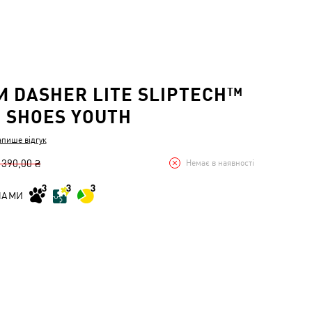
И DASHER LITE SLIPTECH™
 SHOES YOUTH
апише відгук
 390,00 ₴
Немає в наявності
НАМИ