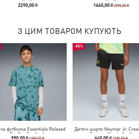
Youth
Youth
2290,00 ₴
1640,00 ₴
2290,00 ₴
З ЦИМ ТОВАРОМ КУПУЮТЬ
-50%
ча футболка Essentials Relaxed
Дитячі шорти Neymar Jr. Creat
Tie-Dye Tee Youth
Training Shorts Youth
990,00 ₴
640,00 ₴
1390,00 ₴
1290,00 ₴