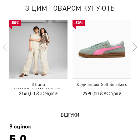
З ЦИМ ТОВАРОМ КУПУЮТЬ
-50%
-50%
Штани
Кеди Indoor Soft Sneakers
FUTURE.PUMA.ARCHIVE
2140,00 ₴
2990,00 ₴
4290,00 ₴
5990,00 ₴
Oversized Pants Unisex
ВІДГУКИ
9 оцінок
5,0