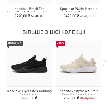
Кросівки Brasil The
Кросівки PUMA Morphic
К
NeverWorn V Sneakers Unisex
Athletic Sneakers
2990,00 ₴
3490,00 ₴
5990,00 ₴
4990,00 ₴
БІЛЬШЕ З ЦІЄЇ КОЛЕКЦІЇ
НОВИНКА
-30%
Кросівки Flyer Lite 4 Running
Кросівки Skyrocket Lite 2
Shoes Unisex
Running Shoes Unisex
2790,00 ₴
2090,00 ₴
2990,00 ₴