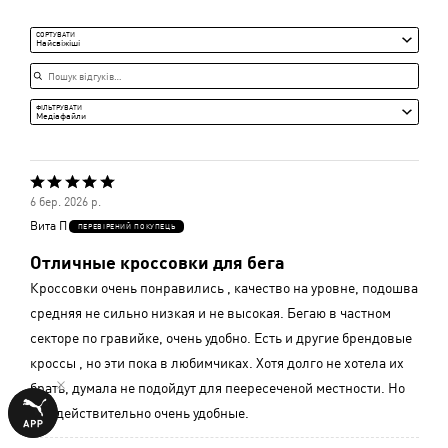
і
Середня
СОРТУВАТИ
Найсвіжіші
Пошук відгуків
ФІЛЬТРУВАТИ
Медіафайли
Оцінено
6 бер. 2026 р.
5
Вита П
ПЕРЕВІРЕНИЙ ПОКУПЕЦЬ
з
Отличные кроссовки для бега
5
Кроссовки очень понравились , качество на уровне, подошва
средняя не сильно низкая и не высокая. Бегаю в частном
секторе по гравийке, очень удобно. Есть и другие брендовые
кроссы , но эти пока в любимчиках. Хотя долго не хотела их
брать, думала не подойдут для пеересеченой местности. Но
они действительно очень удобные.