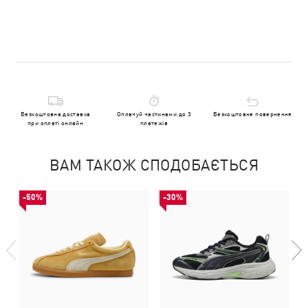
Безкоштовна доставка
Оплачуй частинами до 3
Безкоштовне повернення
при оплаті онлайн
платежів
ВАМ ТАКОЖ СПОДОБАЄТЬСЯ
-50%
-30%