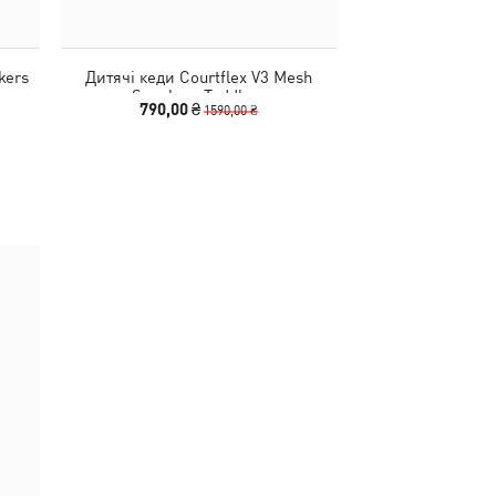
kers
Дитячі кеди Courtflex V3 Mesh
Дитячі кеди Co
Sneakers Toddlers
Sneakers
790,00 ₴
790,00 
1590,00 ₴