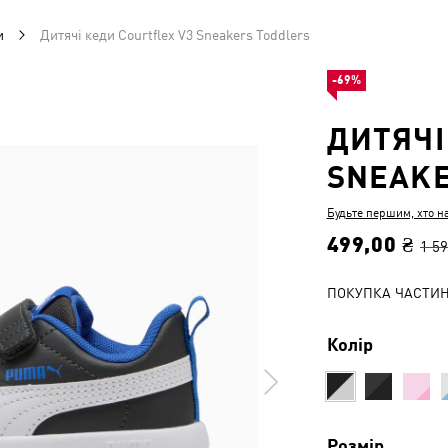
и
Дитячі кеди Courtflex V3 Sneakers Toddlers
-69%
ДИТЯЧІ
SNEAKE
Будьте першим, хто н
499,00 ₴
1 59
ПОКУПКА ЧАСТИ
Колір
Розмір