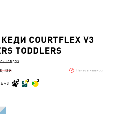
 КЕДИ COURTFLEX V3
RS TODDLERS
апише відгук
0,00 ₴
Немає в наявності
НАМИ