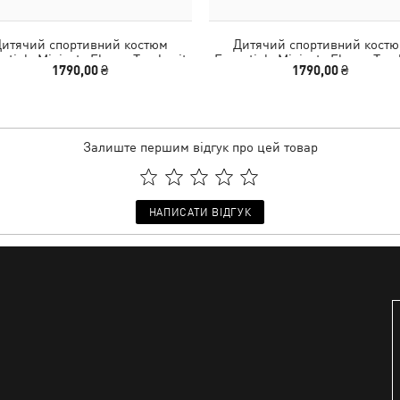
итячий спортивний костюм
Дитячий спортивний кост
ntials Minicats Fleece Tracksuit
Essentials Minicats Fleece Trac
1790,00 ₴
1790,00 ₴
Toddlers
Toddlers
Залиште першим відгук про цей товар
НАПИСАТИ ВІДГУК