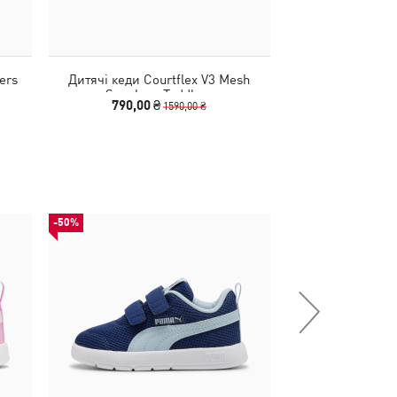
ers
Дитячі кеди Courtflex V3 Mesh
Дитячі кеди Co
Sneakers Toddlers
Sneakers
790,00 ₴
790,00 
1590,00 ₴
-50%
-50%