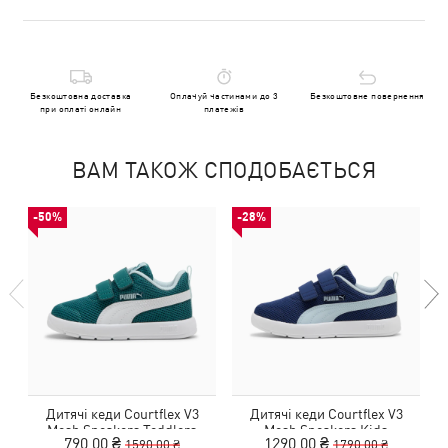
Безкоштовна доставка
Оплачуй частинами до 3
Безкоштовне повернення
при оплаті онлайн
платежів
ВАМ ТАКОЖ СПОДОБАЄТЬСЯ
-50%
-28%
Дитячі кеди Courtflex V3
Дитячі кеди Courtflex V3
Mesh Sneakers Toddlers
Mesh Sneakers Kids
790,00 ₴
1290,00 ₴
1590,00 ₴
1790,00 ₴