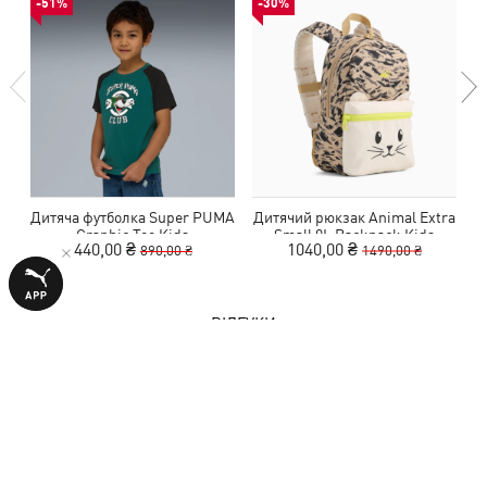
-51%
-30%
Дитяча футболка Super PUMA
Дитячий рюкзак Animal Extra
К
Graphic Tee Kids
Small 9L Backpack Kids
440,00 ₴
1040,00 ₴
890,00 ₴
1490,00 ₴
ВІДГУКИ
1 оцінка
5,0
з 5 зірок