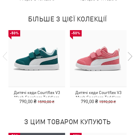
БІЛЬШЕ З ЦІЄЇ КОЛЕКЦІЇ
-50%
-50%
Дитячі кеди Courtflex V3
Дитячі кеди Courtflex V3
Mesh Sneakers Toddlers
Mesh Sneakers Toddlers
V
790,00 ₴
790,00 ₴
1590,00 ₴
1590,00 ₴
З ЦИМ ТОВАРОМ КУПУЮТЬ