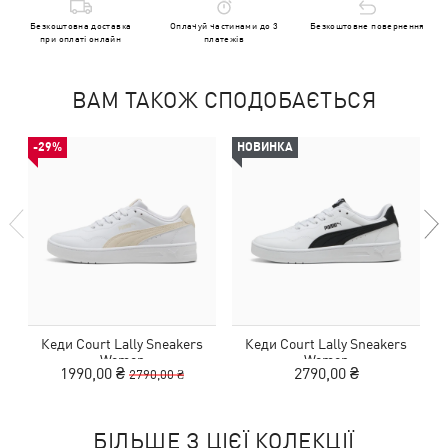
Безкоштовна доставка
Оплачуй частинами до 3
Безкоштовне повернення
при оплаті онлайн
платежів
ВАМ ТАКОЖ СПОДОБАЄТЬСЯ
-29%
НОВИНКА
Кеди Court Lally Sneakers
Кеди Court Lally Sneakers
Women
Women
1990,00 ₴
2790,00 ₴
2790,00 ₴
БІЛЬШЕ З ЦІЄЇ КОЛЕКЦІЇ