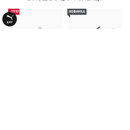
-29%
НОВИНКА
Кеди Court Lally Sneakers
Кеди Court Lally Sneakers
Women
Women
1990,00 ₴
2790,00 ₴
2790,00 ₴
З ЦИМ ТОВАРОМ КУПУЮТЬ
-29%
-30%