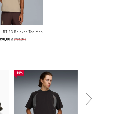
LRT 2G Relaxed Tee Men
890,00 ₴
3790,00 ₴
-50%
-50%