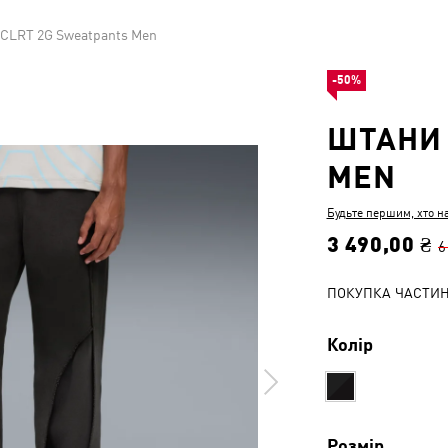
CLRT 2G Sweatpants Men
-50%
ШТАНИ 
MEN
Будьте першим, хто н
3 490,00 ₴
6
ПОКУПКА ЧАСТИ
Колір
Розмір