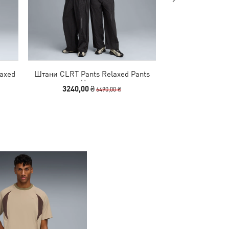
laxed
Штани CLRT Pants Relaxed Pants
Штани KING Spor
Unisex
M
3240,00 ₴
2940,00
6490,00 ₴