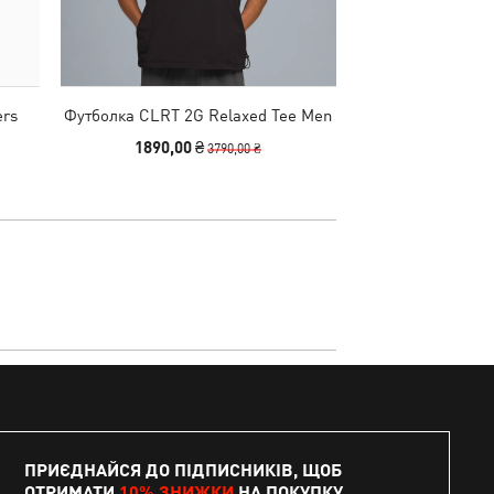
ers
Футболка CLRT 2G Relaxed Tee Men
Футболка CLRT 2
1890,00 ₴
1890,00
3790,00 ₴
ПРИЄДНАЙСЯ ДО ПІДПИСНИКІВ, ЩОБ
ОТРИМАТИ
10% ЗНИЖКИ
НА ПОКУПКУ