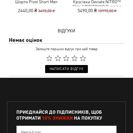
Шорти Pivot Short Men
Кросівки Deviate NITRO™
Elite 3 DIGITOKYO Running
2440,00 ₴
5490,00 ₴
3490,00 ₴
10990,00 ₴
Shoes Men
ВІДГУКИ
Немає оцінок
Залиште першим відгук про цей товар
НАПИСАТИ ВІДГУК
ПРИЄДНАЙСЯ ДО ПІДПИСНИКІВ, ЩОБ
ОТРИМАТИ
10% ЗНИЖКИ
НА ПОКУПКУ
Введіть E-mail