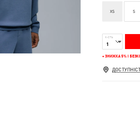
XS
S
К-СТЬ
+ ЗНИЖКА 5% І БЕЗ
ДОСТУПНІС