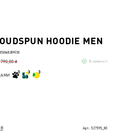
LOUDSPUN HOODIE MEN
апише відгук
 790,00 ₴
В наявності
НАМИ
ІВ
Арт.:
527595_80