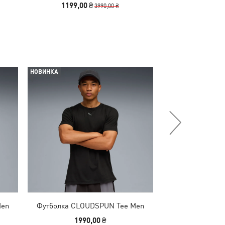
1199,00 ₴
1290,00
3990,00 ₴
НОВИНКА
-30%
Men
Футболка CLOUDSPUN Tee Men
Шорти CLOUDSP
Shor
1990,00 ₴
1890,00