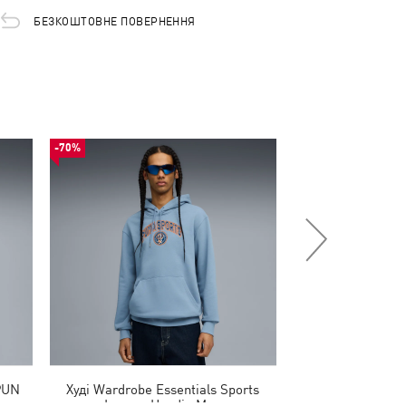
БЕЗКОШТОВНЕ ПОВЕРНЕННЯ
-70%
-52%
PUN
Худі Wardrobe Essentials Sports
Худі Essentials 
Legacy Hoodie Men
M