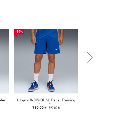
-50%
-50%
Men
Шорти INDIVIDUAL Padel Training
Штани individ
Shorts Men
Training
790,00 ₴
1390,00
1590,00 ₴