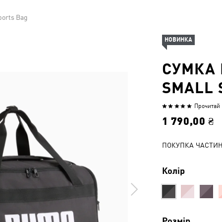
ports Bag
НОВИНКА
СУМКА 
SMALL 
Прочитай 1
Оцінено
5
1 790,00 ₴
з
5
ПОКУПКА ЧАСТИ
Колір
Розмір