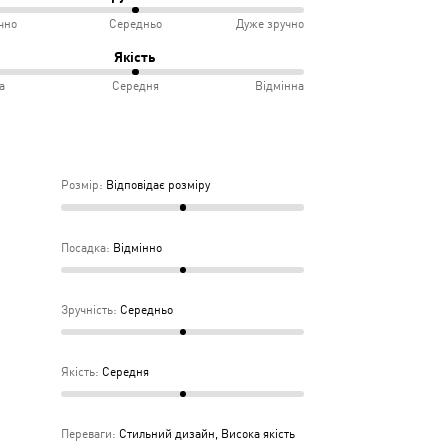
чно
Середньо
Дуже зручно
овідає
ко
Якість
іру
а
Середня
Відмінна
інно
учно
дньо
ка
Розмір
:
Відповідає розміру
дня
Посадка
:
Відмінно
Зручність
:
Середньо
Якість
:
Середня
Переваги
:
Стильний дизайн, Висока якість