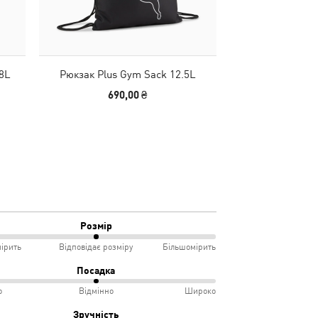
8L
Рюкзак Plus Gym Sack 12.5L
Рюкзак Phase Ho
Yo
690,00 ₴
1790
Розмір
ірить
Відповідає розміру
Більшомірить
Посадка
о
Відмінно
Широко
мірить
Зручність