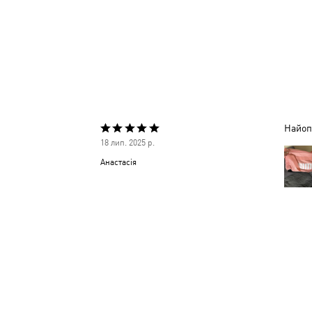
Найопт
Оцінено
18 лип. 2025 р.
5
Анастасія
з
5