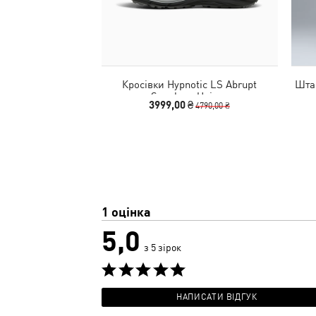
Кросівки Hypnotic LS Abrupt
Штан
Sneakers Unisex
3999,00 ₴
4790,00 ₴
1 оцінка
5,0
з 5 зірок
НАПИСАТИ ВІДГУК