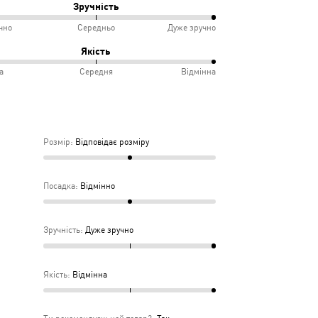
Зручність
чно
Середньо
Дуже зручно
овідає
ко
%
Якість
іру
а
Середня
Відмінна
інно
учно
%
дньо
ка
Розмір
:
Відповідає розміру
дня
Посадка
:
Відмінно
Зручність
:
Дуже зручно
Якість
:
Відмінна