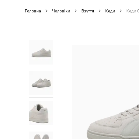
Головна
Чоловіки
Взуття
Кеди
Кеди C