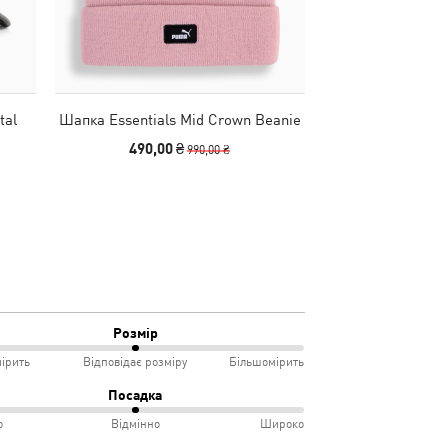
tal
Шапка Essentials Mid Crown Beanie
Сумка Essentials
490,00 ₴
2490
990,00 ₴
Розмір
ірить
Відповідає розміру
Більшомірить
Посадка
о
Відмінно
Широко
мірить