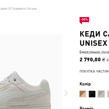
aven III Sneakers Unisex
-30%
КЕДИ C
UNISEX
Будьте першим, хто н
2 790,00 ₴
3
ПОКУПКА ЧАСТИ
Колір
Розмір