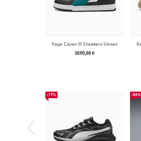
Кеди Caven III Sneakers Unisex
Ке
3590,00 ₴
-17%
-50%