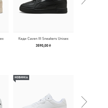
sex
Кеди Caven III Sneakers Unisex
Кеди Caven III
3590,00 ₴
3590
НОВИНКА
НОВИНКА