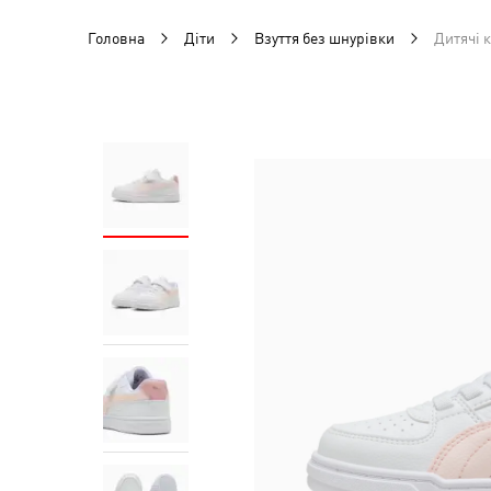
Головна
Діти
Взуття без шнурівки
Дитячі к