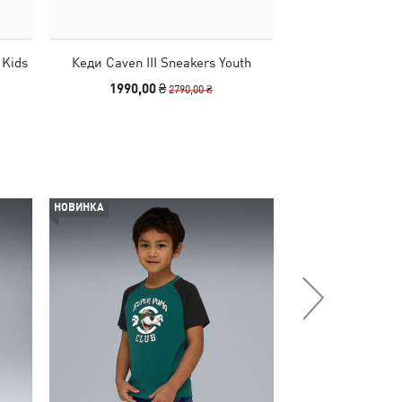
 Kids
Кеди Caven III Sneakers Youth
Дитячі кеди Caven
1990,00 ₴
2490
2790,00 ₴
НОВИНКА
-29%