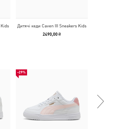
 Kids
Дитячі кеди Caven III Sneakers Kids
Дитячі кеди Ca
Tod
2490,00 ₴
2190
-29%
НОВИНКА