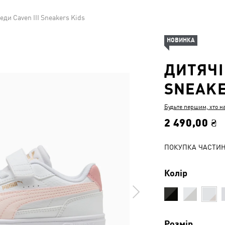
еди Caven III Sneakers Kids
НОВИНКА
ДИТЯЧІ
SNEAKE
Будьте першим, хто н
2 490,00 ₴
ПОКУПКА ЧАСТИ
Колір
Розмір