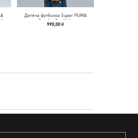
MA
Дитяча футболка Super PUMA
Кросівки RS-X
ids
Graphic Tee Kids
990,00 ₴
2690,00