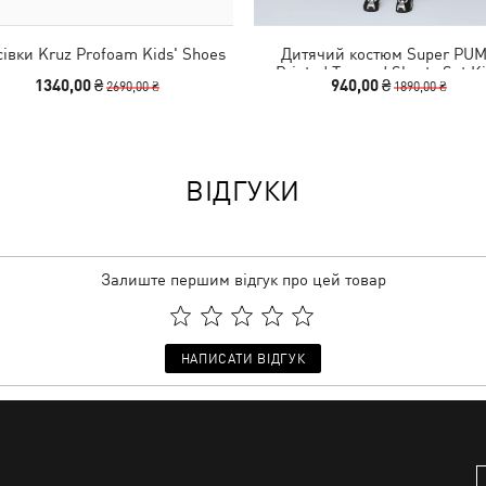
івки Kruz Profoam Kids' Shoes
Дитячий костюм Super PU
Printed Tee and Shorts Set K
1340,00 ₴
940,00 ₴
2690,00 ₴
1890,00 ₴
ВІДГУКИ
Залиште першим відгук про цей товар
НАПИСАТИ ВІДГУК