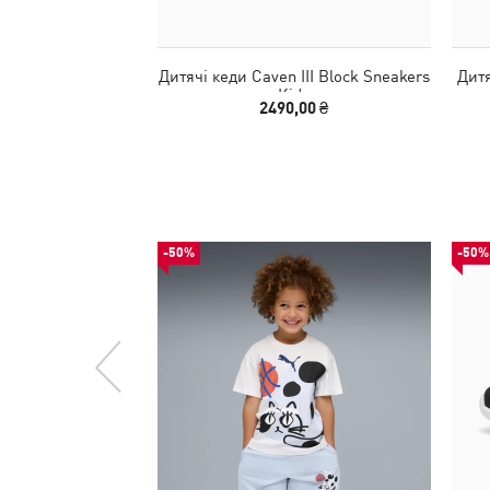
Дитячі кеди Caven III Block Sneakers
Дитя
Kids
2490,00 ₴
-50%
-50%