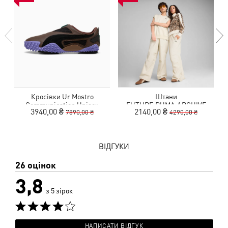
Кросівки Ur Mostro
Штани
Communication Unisex
FUTURE.PUMA.ARCHIVE
3940,00 ₴
2140,00 ₴
7890,00 ₴
4290,00 ₴
Oversized Pants Unisex
ВІДГУКИ
26 оцінок
3,8
з 5 зірок
НАПИСАТИ ВІДГУК