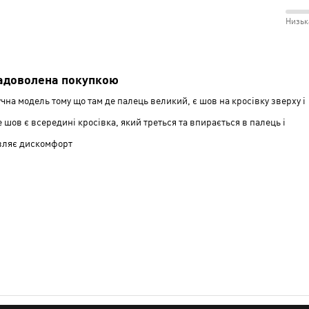
розм
і
між
Низьк
Відм
Незр
50%
і
між
Сере
Низь
адоволена покупкою
і
чна модель тому що там де палець великий, є шов на кросівку зверху і
Сере
 шов є всередині кросівка, який треться та впирається в палець і
вляє дискомфорт