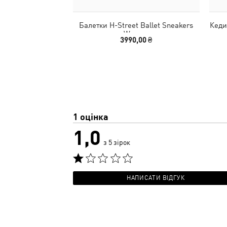
Балетки H-Street Ballet Sneakers
Кеди
Women
3990,00 ₴
1 оцінка
1,0
з 5 зірок
НАПИСАТИ ВІДГУК