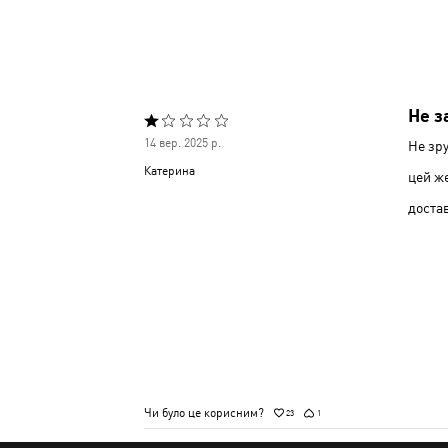
Не з
Оцінено
14 вер. 2025 р.
Не зру
1
Катерина
цей же
з
доста
5
Чи було це корисним?
23
1