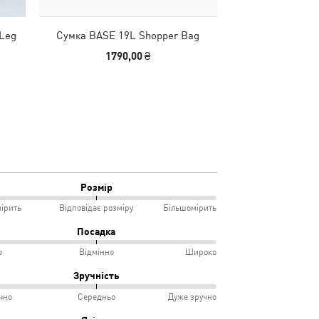
Leg
Сумка BASE 19L Shopper Bag
Кепка ESS No.1 
1790,00 ₴
790
Розмір
ірить
Відповідає розміру
Більшомірить
Посадка
о
Відмінно
Широко
мірить
Зручність
чно
Середньо
Дуже зручно
овідає
ко