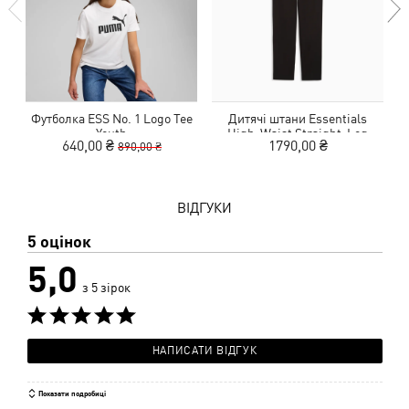
Футболка ESS No. 1 Logo Tee
Дитячі штани Essentials
Youth
High-Waist Straight-Leg
640,00 ₴
1790,00 ₴
890,00 ₴
Pants Youth
ВІДГУКИ
5 оцінок
5,0
з 5 зірок
НАПИСАТИ ВІДГУК
Показати подробиці