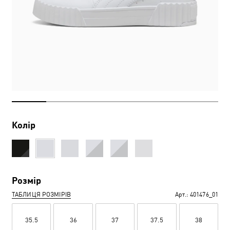
Колір
Розмір
ТАБЛИЦЯ РОЗМІРІВ
Арт.:
401476_01
35.5
36
37
37.5
38