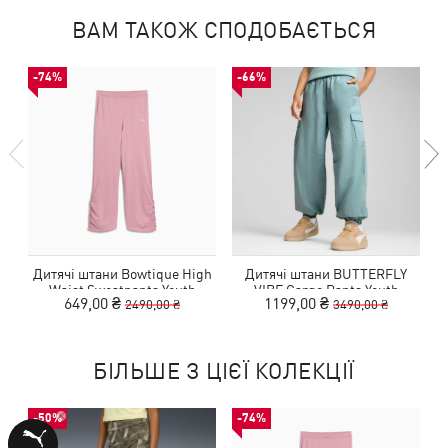
ВАМ ТАКОЖ СПОДОБАЄТЬСЯ
-74%
-66%
Дитячі штани Bowtique High
Дитячі штани BUTTERFLY
Waist Sweatpants Youth
VIBE Cargo Pants Youth
649,00 ₴
1199,00 ₴
2490,00 ₴
3490,00 ₴
БІЛЬШЕ З ЦІЄЇ КОЛЕКЦІЇ
-50%
-74%