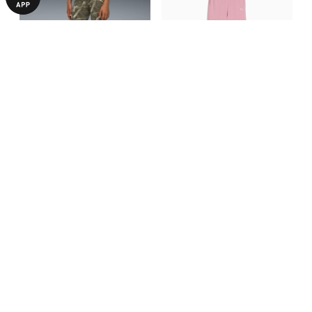
Дитячі легінси Bowtique High
Дитячі штани Bowtique High
Waist Sweatpants Youth
Waist Sweatpants Youth
740,00 ₴
649,00 ₴
1490,00 ₴
2490,00 ₴
З ЦИМ ТОВАРОМ КУПУЮТЬ
-70%
-64%