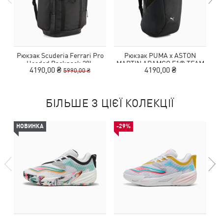
Рюкзак Scuderia Ferrari Pro
Рюкзак PUMA x ASTON
Hooded Backpack 28L
MARTIN ARAMCO F1® TEAM
4190,00 ₴
4190,00 ₴
5990,00 ₴
22L Backpack
БІЛЬШЕ З ЦІЄЇ КОЛЕКЦІЇ
НОВИНКА
-29%