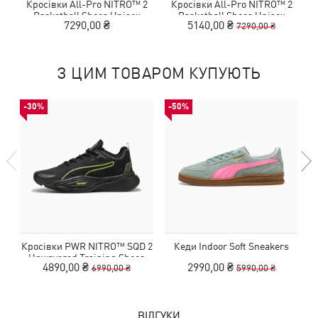
Кросівки All-Pro NITRO™ 2
Кросівки All-Pro NITRO™ 2
Basketball Shoes Unisex
Basketball Shoes Unisex
7290,00 ₴
5140,00 ₴
7290,00 ₴
З ЦИМ ТОВАРОМ КУПУЮТЬ
-30%
-50%
Кросівки PWR NITRO™ SQD 2
Кеди Indoor Soft Sneakers
Unwavered Training Shoes
4890,00 ₴
2990,00 ₴
6990,00 ₴
5990,00 ₴
ВІДГУКИ