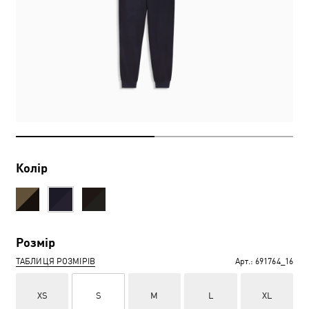
Колір
Розмір
ТАБЛИЦЯ РОЗМІРІВ
Арт.:
691764_16
XS
S
M
L
XL