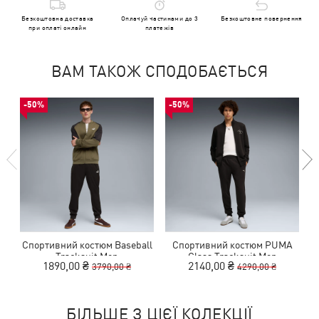
Безкоштовна доставка
Оплачуй частинами до 3
Безкоштовне повернення
при оплаті онлайн
платежів
ВАМ ТАКОЖ СПОДОБАЄТЬСЯ
-50%
-50%
Спортивний костюм Baseball
Спортивний костюм PUMA
Tracksuit Men
Class Tracksuit Men
1890,00 ₴
2140,00 ₴
3790,00 ₴
4290,00 ₴
БІЛЬШЕ З ЦІЄЇ КОЛЕКЦІЇ