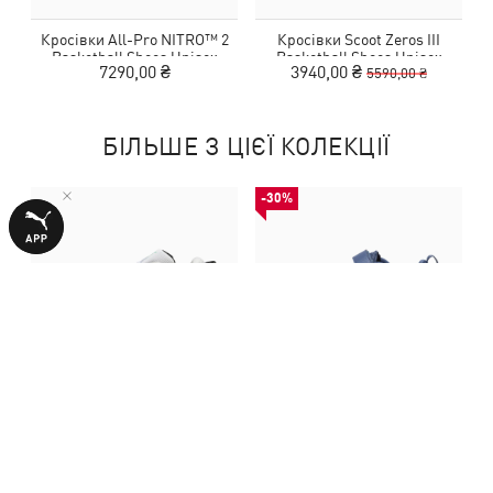
Кросівки All-Pro NITRO™ 2
Кросівки Scoot Zeros III
Basketball Shoes Unisex
Basketball Shoes Unisex
7290,00 ₴
3940,00 ₴
5590,00 ₴
БІЛЬШЕ З ЦІЄЇ КОЛЕКЦІЇ
-30%
Кросівки All-Pro NITRO™ 2
Дитячі кросівки All-Day
Basketball Shoes Unisex
Active Alternative Closure
7290,00 ₴
1390,00 ₴
1990,00 ₴
Sneakers Kids