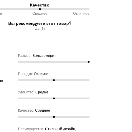
еру
Качество
ду
ое
Среднее
Отличное
чно
обно
Вы рекомендуете этот товар?
ду
Да (1)
не
ое
нее
Размер
:
Большемерит
Посадка
:
Отлично
ла
Удобство
:
Средне
Качество
:
Среднее
Преимущества
:
Стильный дизайн,