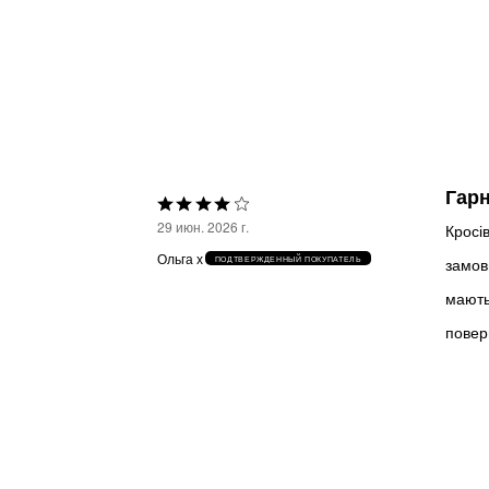
Гарн
Выбрана
29 июн. 2026 г.
Кросів
оценка
Ольга х
замов
ПОДТВЕРЖДЕННЫЙ ПОКУПАТЕЛЬ
4из
мають
5
повер