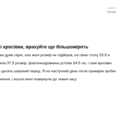
разм
и
меж
Низк
Отли
Неуд
50 %
и
меж
Сред
Низк
и
Сред
і кросівки, врахуйте що більшомірять
ки дуже гарні, але мені розмір не підійшов, на свою стопу 23.5 я
ила 37.5 розмір, фактичнадовжина устілки 24.5 см, і самі кросівки
 досить широкий перед. Я на наступний день після примірки зроби
нення, і кошти мені повернули до тижня часу