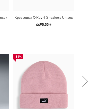
nisex
Кроссовки X-Ray 4 Sneakers Unisex
Кроссовки X-Ray 
4490,00 ₴
4490
-51%
НОВИНКА