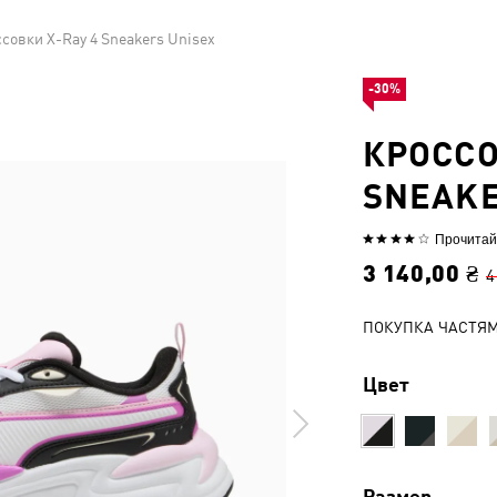
совки X-Ray 4 Sneakers Unisex
-30%
КРОССО
SNEAKE
Прочитай
Выбрана
оценка
3 140,00 ₴
4
4из
5
ПОКУПКА ЧАСТЯ
Цвет
Размер