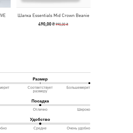
IVE
Шапка Essentials Mid Crown Beanie
Сумка Essentials
x
490,00 ₴
2490
990,00 ₴
Размер
мерит
Соответствует
Большемерит
%
размеру
ду
Посадка
омерит
Отлично
Широко
Удобство
ду
ветствует
обно
Средне
Очень удобно