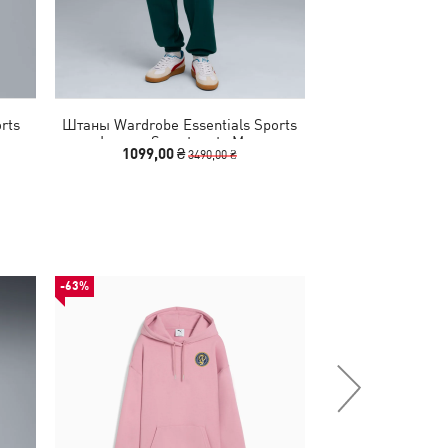
rts
Штаны Wardrobe Essentials Sports
Худи Wardrobe E
Legacy Sweatpants Men
Legacy H
1099,00 ₴
1199,00
3490,00 ₴
-63%
-50%