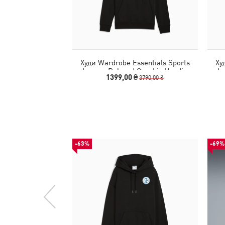
Худи Wardrobe Essentials Sports
Ху
Legacy Relaxed Graphic Hoodie
Le
1399,00 ₴
3790,00 ₴
Women
-63%
-69%