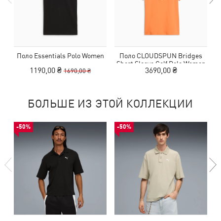
Поло Essentials Polo Women
Поло CLOUDSPUN Bridges
П
Short Sleeve Golf Polo Women
1190,00 ₴
3690,00 ₴
1690,00 ₴
БОЛЬШЕ ИЗ ЭТОЙ КОЛЛЕКЦИИ
-50%
-50%