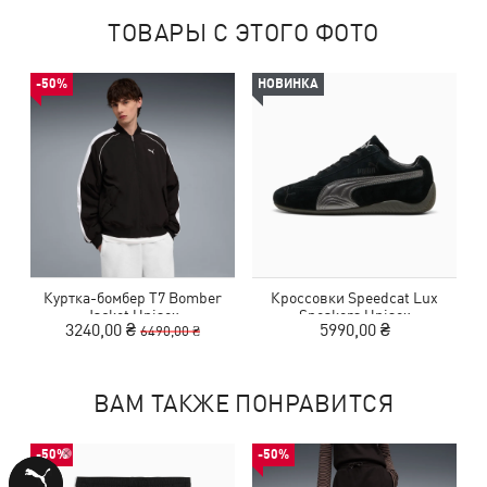
ТОВАРЫ С ЭТОГО ФОТО
-50%
НОВИНКА
Куртка-бомбер T7 Bomber
Кроссовки Speedcat Lux
Jacket Unisex
Sneakers Unisex
3240,00 ₴
5990,00 ₴
6490,00 ₴
ВАМ ТАКЖЕ ПОНРАВИТСЯ
-50%
-50%