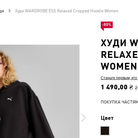
ди
Худи WARDROBE ESS Relaxed Cropped Hoodie Women
-50%
ХУДИ W
RELAXE
WOMEN
Станьте первым, кто
1 490,00 ₴
2
ПОКУПКА ЧАСТЯ
Цвет