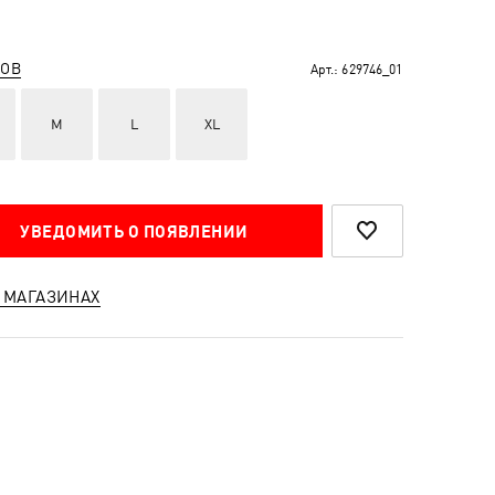
РОВ
Арт.:
629746_01
M
L
XL
УВЕДОМИТЬ О ПОЯВЛЕНИИ
 МАГАЗИНАХ