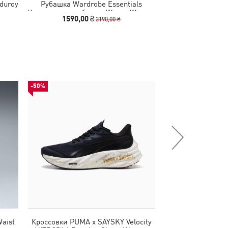
duroy
Рубашка Wardrobe Essentials
Штаны Essential
Укороченная рубашка Woven Women
Wo
1590,00 ₴
1890,00
3190,00 ₴
-50%
НОВИНКА
aist
Кроссовки PUMA x SAYSKY Velocity
Кофта Essentials 