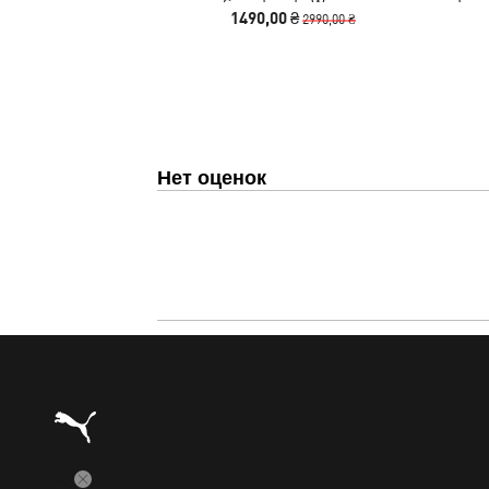
Sweatpants Women
Leg
1490,00 ₴
2990,00 ₴
Нет оценок