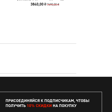
NITRO™ 4 Running Shoes Women
Hood
3840,00 ₴
2990
7690,00 ₴
ПРИСОЕДИНЯЙСЯ К ПОДПИСЧИКАМ, ЧТОБЫ
ПОЛУЧИТЬ
10% СКИДКИ
НА ПОКУПКУ