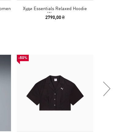
Women
Худи Essentials Relaxed Hoodie
Худи Essentials
Women
Logo Hoo
2790,00 ₴
2590,00
-50%
-30%