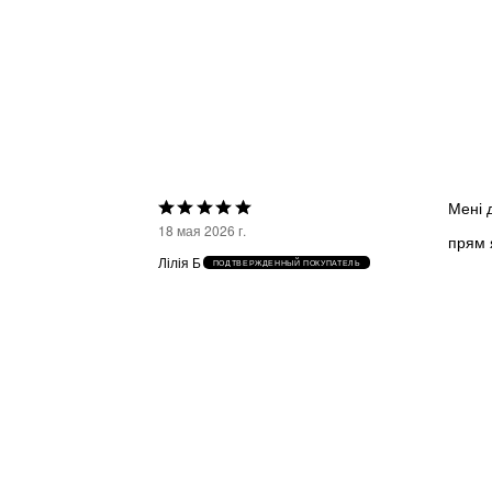
Мені 
Выбрана
18 мая 2026 г.
прям 
оценка
Лілія Б
ПОДТВЕРЖДЕННЫЙ ПОКУПАТЕЛЬ
5из
5