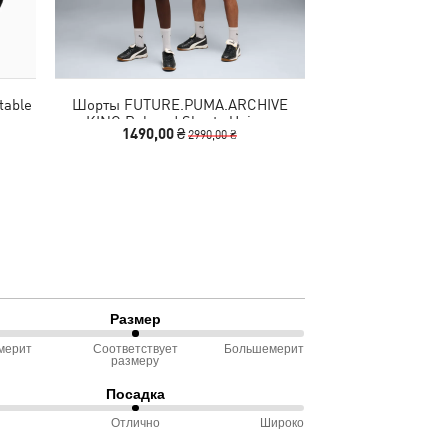
table
Шорты FUTURE.PUMA.ARCHIVE
Кеды Rebound 
KING Relaxed Shorts Unisex
Un
1490,00 ₴
2140,00
2990,00 ₴
Размер
мерит
Соответствует
Большемерит
размеру
ду
Посадка
омерит
Отлично
Широко