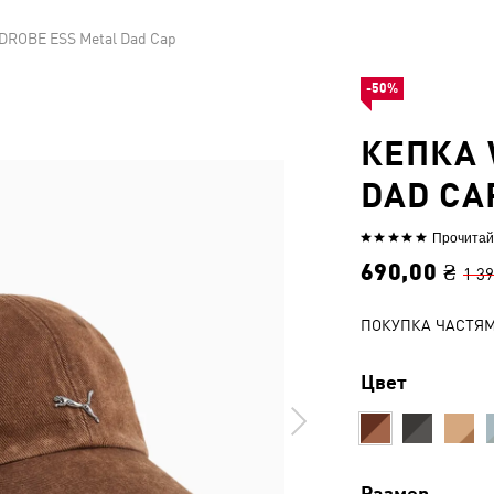
ROBE ESS Metal Dad Cap
-50%
КЕПКА 
DAD CA
Прочитай
Выбрана
оценка
690,00 ₴
1 39
5из
5
ПОКУПКА ЧАСТЯ
Цвет
Размер