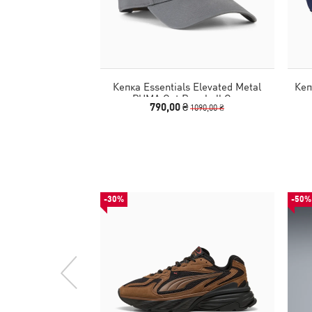
Кепка Essentials Elevated Metal
Кеп
PUMA Cat Baseball Cap
790,00 ₴
1090,00 ₴
-30%
-50%