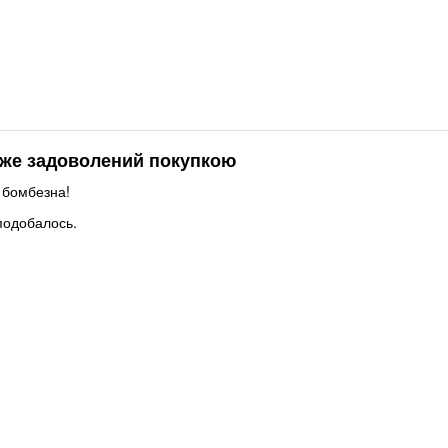
уже задоволений покупкою
 бомбезна!
подобалось.