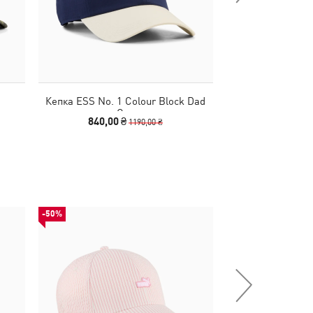
Кепка ESS No. 1 Colour Block Dad
Кепка PUMA x 
Cap
Truck
840,00 ₴
990,00 
1190,00 ₴
-50%
-50%