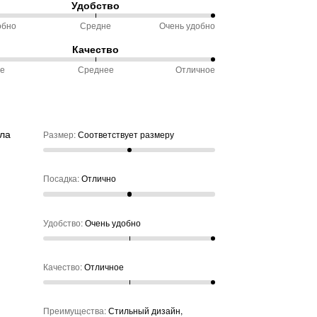
Удобство
ду
ветствует
обно
Средне
Очень удобно
%
еру
Качество
ду
ое
Среднее
Отличное
чно
обно
%
ду
не
ое
іла
Размер
:
Соответствует размеру
нее
Посадка
:
Отлично
Удобство
:
Очень удобно
Качество
:
Отличное
Преимущества
:
Стильный дизайн,