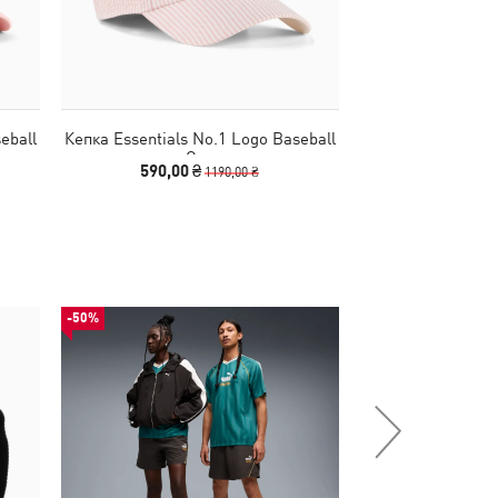
eball
Кепка Essentials No.1 Logo Baseball
Кепка Essentials 
Cap
C
590,00 ₴
590,00 
1190,00 ₴
-50%
-50%