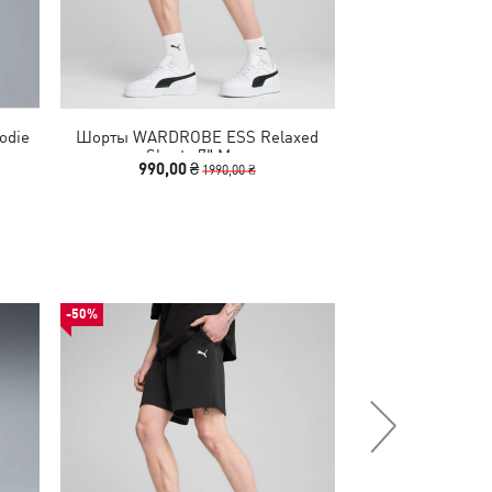
odie
Шорты WARDROBE ESS Relaxed
Худи WARDROB
Shorts 7" Men
Hood
990,00 ₴
1740,00
1990,00 ₴
-50%
-80%