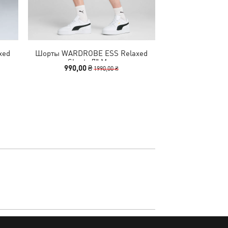
xed
Шорты WARDROBE ESS Relaxed
Шорты PUMA Cla
Shorts 7" Men
990,00 ₴
499,00 
1990,00 ₴