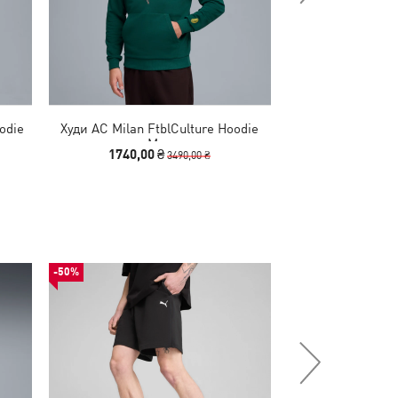
odie
Худи AC Milan FtblCulture Hoodie
Худи Essentials 
Men
M
1740,00 ₴
1740,00
3490,00 ₴
-50%
-50%