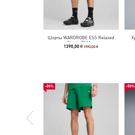
Шорты WARDROBE ESS Relaxed
Х
Shorts 7" Men
1390,00 ₴
1990,00 ₴
-30%
-50%