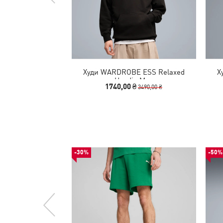
Худи WARDROBE ESS Relaxed
Х
Hoodie Men
1740,00 ₴
3490,00 ₴
-30%
-50%