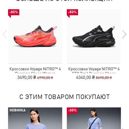
-50%
-50%
Кроссовки Voyage NITRO™ 4
Кроссовки Voyage NITRO™ 4
К
Running Shoes Women
GTX Trail Running Shoes
3490,00 ₴
4340,00 ₴
6990,00 ₴
8690,00 ₴
Women
С ЭТИМ ТОВАРОМ ПОКУПАЮТ
НОВИНКА
-30%