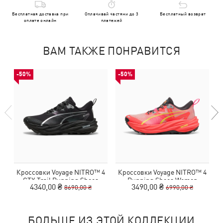
Бесплатная доставка при
Оплачивай частями до 3
Бесплатный возврат
оплате онлайн
платежей
ВАМ ТАКЖЕ ПОНРАВИТСЯ
-50%
-50%
Кроссовки Voyage NITRO™ 4
Кроссовки Voyage NITRO™ 4
GTX Trail Running Shoes
Running Shoes Women
4340,00 ₴
3490,00 ₴
8690,00 ₴
6990,00 ₴
Women
БОЛЬШЕ ИЗ ЭТОЙ КОЛЛЕКЦИИ