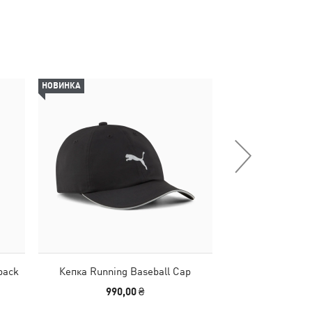
НОВИНКА
НОВИНКА
pack
Кепка Running Baseball Cap
Рюкзак Plus 
990,00 ₴
690