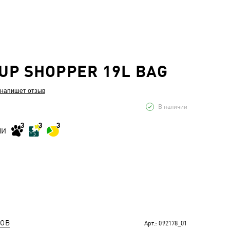
UP SHOPPER 19L BAG
 напишет отзыв
В наличии
МИ
РОВ
Арт.:
092178_01