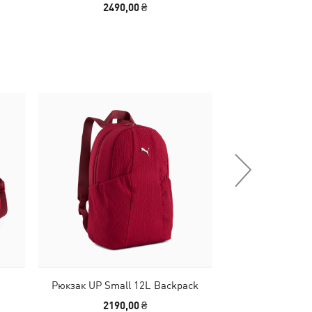
2490,00 ₴
1190
НОВИНКА
g
Рюкзак UP Small 12L Backpack
Сумка UP 17
2190,00 ₴
2790