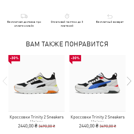
Бесплатная доставка при
Оплачивай частями до 3
Бесплатный возврат
оплате онлайн
платежей
ВАМ ТАКЖЕ ПОНРАВИТСЯ
-30%
-30%
Кроссовки Trinity 2 Sneakers
Кроссовки Trinity 2 Sneakers
К
Unisex
Unisex
2440,00 ₴
2440,00 ₴
3490,00 ₴
3490,00 ₴