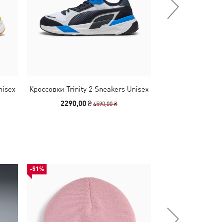
nisex
Кроссовки Trinity 2 Sneakers Unisex
Кроссовки Trinity
2290,00 ₴
2540,00
4590,00 ₴
-51%
НОВИНКА