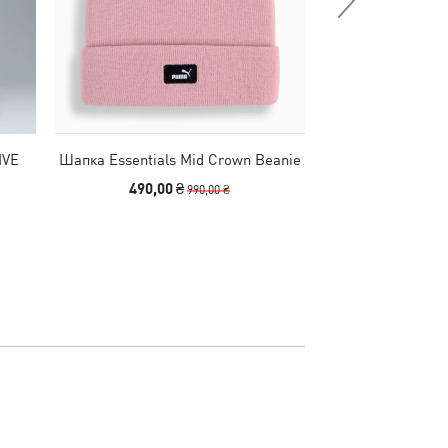
IVE
Шапка Essentials Mid Crown Beanie
Сумка Essentials
x
490,00 ₴
2490
990,00 ₴