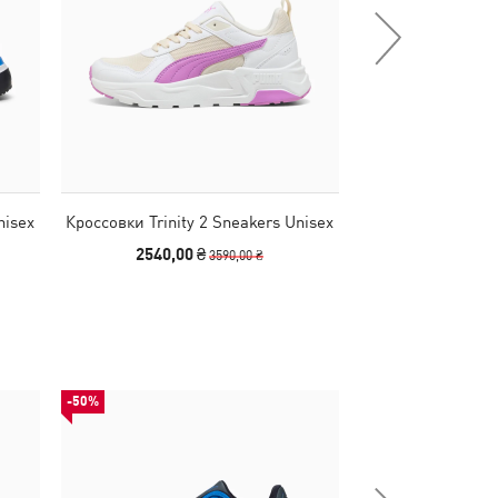
nisex
Кроссовки Trinity 2 Sneakers Unisex
Кроссовки Trinity
2540,00 ₴
2440,00
3590,00 ₴
-50%
-29%