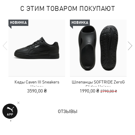
С ЭТИМ ТОВАРОМ ПОКУПАЮТ
НОВИНКА
НОВИНКА
Кеды Caven III Sneakers
Шлепанцы SOFTRIDE ZeroG
К
Unisex
Slides Unisex
3590,00 ₴
1990,00 ₴
2790,00 ₴
ОТЗЫВЫ
1 оценка
4,0