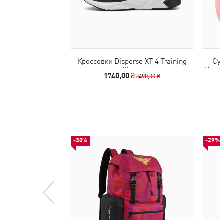
Кроссовки Disperse XT 4 Training
Су
Shoes
Barr
1740,00 ₴
3490,00 ₴
-30%
-29%