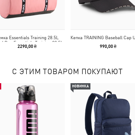
мка Essentials Training 28.5L
Кепка TRAINING Baseball Cap U
el Bag Essentials Training 28.5L
2290,00 ₴
990,00 ₴
Barrel Bag
С ЭТИМ ТОВАРОМ ПОКУПАЮТ
НОВИНКА