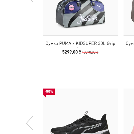
Сумка PUMA x KIDSUPER 30L Grip
Сум
Bag
5299,00 ₴
10590,00 ₴
-50%