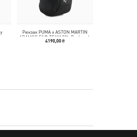
ay
Рюкзак PUMA x ASTON MARTIN
Рюкзак Scuderia 
ARAMCO F1® TEAM 22L Backpack
Backp
4190,00 ₴
4140,00