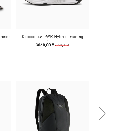
nisex
Кроссовки PWR Hybrid Training
Кроссовки Dispe
Shoes
Sh
3040,00 ₴
2590,00
4290,00 ₴
-30%