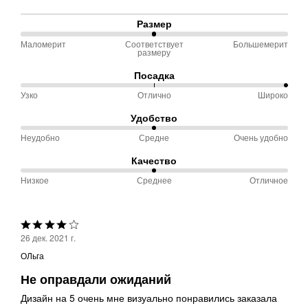
Размер
Маломерит
Соответствует
Большемерит
50 %
размеру
между
Посадка
Маломерит
Узко
Отлично
Широко
100 %
и
между
Соответствует
Удобство
Узко
размеру
Неудобно
Средне
Очень удобно
50 %
и
между
Качество
Отлично
Неудобно
Низкое
Среднее
Отличное
50 %
и
между
Средне
Низкое
Выбрана
и
26 дек. 2021 г.
оценка
Среднее
ОЛьга
4из
Не оправдали ожиданий
5
Дизайн на 5 очень мне визуально понравились заказала