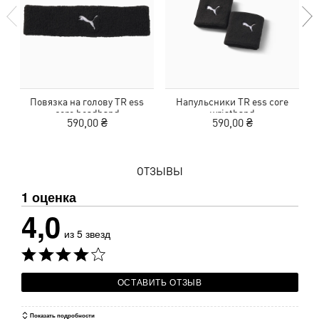
Повязка на голову TR ess
Напульсники TR ess core
core headband
wristband
590,00 ₴
590,00 ₴
ОТЗЫВЫ
1 оценка
4,0
из 5 звезд
ОСТАВИТЬ ОТЗЫВ
Показать подробности