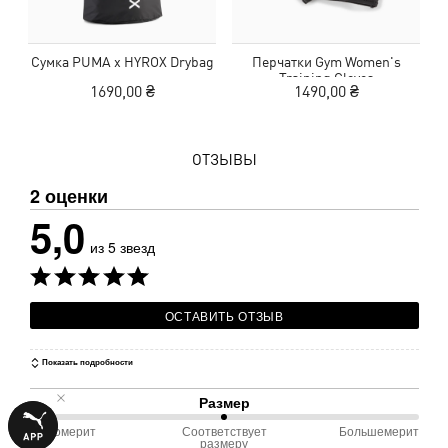
Сумка PUMA x HYROX Drybag
Перчатки Gym Women's
Training Gloves
1690,00 ₴
1490,00 ₴
ОТЗЫВЫ
2 оценки
5,0
из 5 звезд
ОСТАВИТЬ ОТЗЫВ
Показать подробности
Размер
Маломерит
Соответствует
Большемерит
50 %
размеру