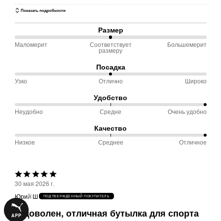
Показать подробности
Размер
Маломерит
Соответствует
Большемерит
50 %
размеру
между
Посадка
Маломерит
Узко
Отлично
Широко
50 %
и
между
Соответствует
Удобство
Узко
размеру
Неудобно
Средне
Очень удобно
100 %
и
между
Качество
Отлично
Неудобно
Низкое
Среднее
Отличное
100 %
и
между
Средне
Низкое
Выбрана
и
30 мая 2026 г.
оценка
Среднее
Юрий Ш
ПОДТВЕРЖДЕННЫЙ ПОКУПАТЕЛЬ
5из
Я доволен, отличная бутылка для спорта
5