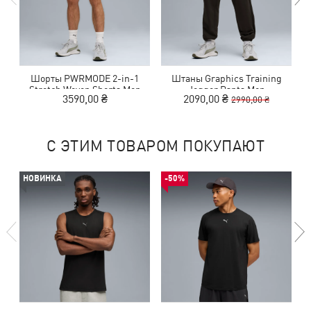
Шорты PWRMODE 2-in-1
Штаны Graphics Training
Ф
Stretch Woven Shorts Men
Jogger Pants Men
3590,00 ₴
2090,00 ₴
2990,00 ₴
С ЭТИМ ТОВАРОМ ПОКУПАЮТ
НОВИНКА
-50%