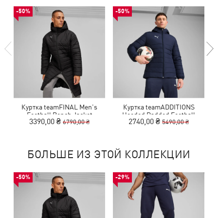
-50%
-50%
Куртка teamFINAL Men's
Куртка teamADDITIONS
Football Bench Jacket
Hooded Padded Football
3390,00 ₴
2740,00 ₴
6790,00 ₴
5490,00 ₴
Jacket Men
БОЛЬШЕ ИЗ ЭТОЙ КОЛЛЕКЦИИ
-50%
-29%