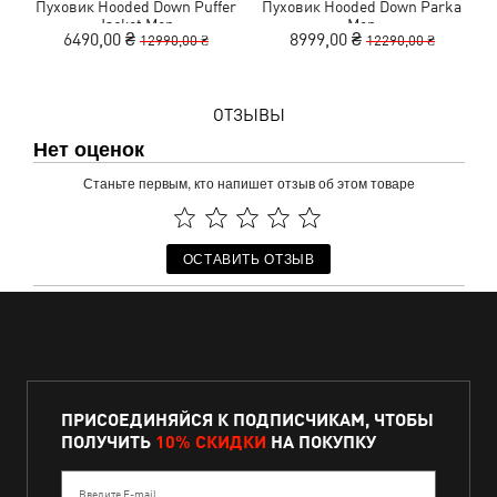
Пуховик Hooded Down Puffer
Пуховик Hooded Down Parka
Jacket Men
Men
R
6490,00 ₴
8999,00 ₴
12990,00 ₴
12290,00 ₴
ОТЗЫВЫ
Нет оценок
Станьте первым, кто напишет отзыв об этом товаре
ОСТАВИТЬ ОТЗЫВ
ПРИСОЕДИНЯЙСЯ К ПОДПИСЧИКАМ, ЧТОБЫ
ПОЛУЧИТЬ
10% СКИДКИ
НА ПОКУПКУ
Введите E-mail