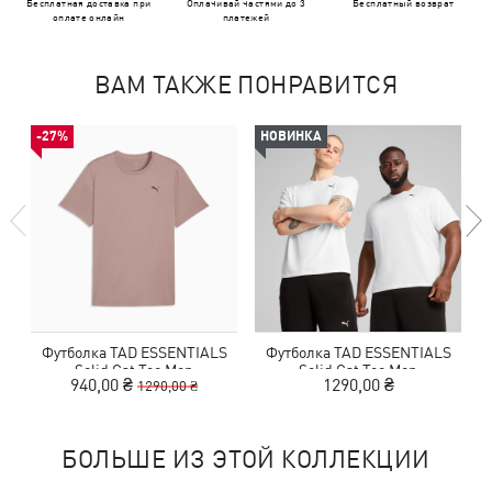
Бесплатная доставка при
Оплачивай частями до 3
Бесплатный возврат
оплате онлайн
платежей
ВАМ ТАКЖЕ ПОНРАВИТСЯ
-27%
НОВИНКА
Футболка TAD ESSENTIALS
Футболка TAD ESSENTIALS
Solid Cat Tee Men
Solid Cat Tee Men
940,00 ₴
1290,00 ₴
1290,00 ₴
БОЛЬШЕ ИЗ ЭТОЙ КОЛЛЕКЦИИ