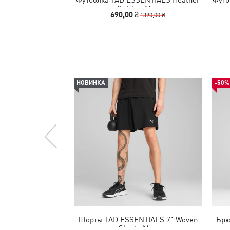
Cat Tee Men
690,00 ₴
1390,00 ₴
НОВИНКА
-50%
Шорты TAD ESSENTIALS 7" Woven
Брю
Shorts Men